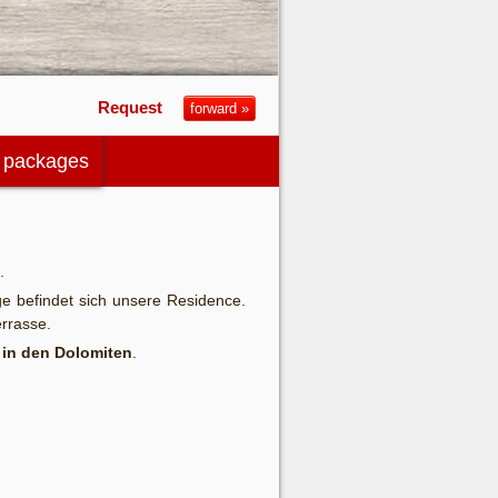
Request
d packages
.
ge befindet sich unsere Residence.
errasse.
 in den Dolomiten
.