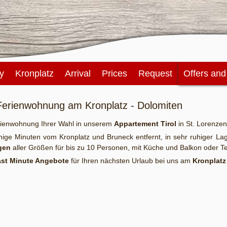
y
Kronplatz
Arrival
Prices
Request
Offers an
Ferienwohnung am Kronplatz - Dolomiten
erienwohnung Ihrer Wahl in unserem
Appartement Tirol
in St. Lorenzen
ige Minuten vom Kronplatz und Bruneck entfernt, in sehr ruhiger La
gen
aller Größen für bis zu 10 Personen, mit Küche und Balkon oder T
ast Minute Angebote
für Ihren nächsten Urlaub bei uns am
Kronplatz